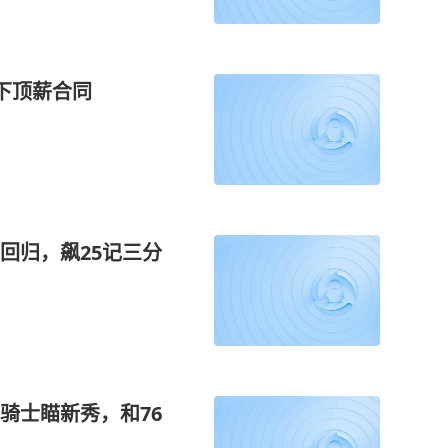
签下顶薪合同
回归，飙25记三分
骑士瞄新秀，和76