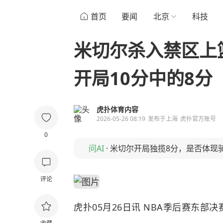
首页
要闻
北京
科技
米切尔杀入禁区上
开局10分中的8分
虎扑体育内容
2026-05-26 08:19
发布于
上海
虎扑官方账号
0
问AI
·
米切尔开局独揽8分，是否体现
评论
虎扑05月26日讯 NBA季后赛东部决