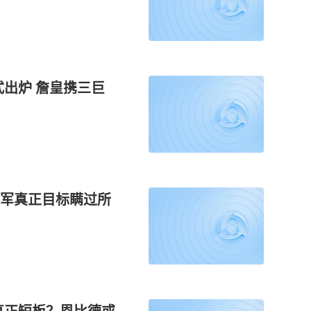
式出炉 詹皇携三巨
军真正目标瞒过所