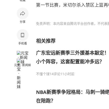
收藏
第一节比赛，米切尔杀入禁区上篮再
分享
免责声明：本内容来自腾讯平台创作者，不代表
相关推荐
手机看
广东宏远新赛季三外援基本敲定！
小个阵容，这套配置能冲多远？
元宝 · 新闻妹
不懂个球
14评论
11小时前
NBA新赛季争冠格局：马刺一骑绝
在陪跑？