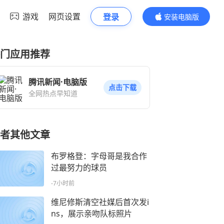
游戏
网页设置
登录
安装电脑版
内容更精彩
门应用推荐
腾讯新闻·电脑版
点击下载
全网热点早知道
者其他文章
布罗格登：字母哥是我合作
过最努力的球员
-7小时前
维尼修斯清空社媒后首次发i
ns，展示亲吻队标照片