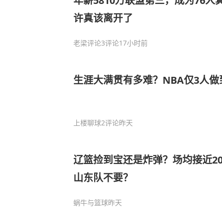
年薪5810万联盟第三，成为76
许真该离开了
老梁评论
3评论
17小时前
生涯大满贯有多难？NBA仅3人
上楼聊球
2评论
昨天
辽篮捡到宝还是炸弹？场均接近2
山东队不要？
蜗牛与篮球
昨天