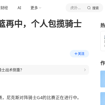
财经
AI
更多
虎扑体育内容
搜索
篮再中，个人包揽骑士
热
关注
作
骑士战术侧重？
赛，
尼克斯
对阵
骑士
G4的比赛正在进行中。