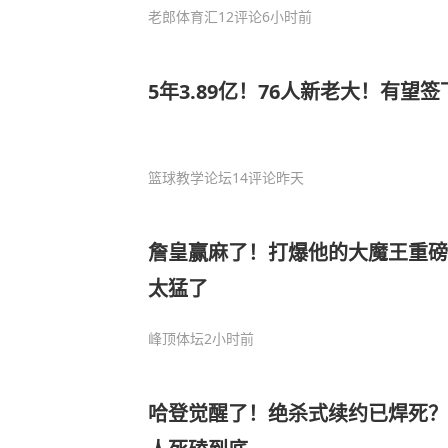
老郎体育汇
12评论
6小时前
5年3.89亿！76人新老大！有望
篮球教学论坛
14评论
昨天
詹皇赢麻了！打爆他的大魔王重磅
太猛了
峰顶体坛
2小时前
哈登觉醒了！绝杀式续约已焊死？