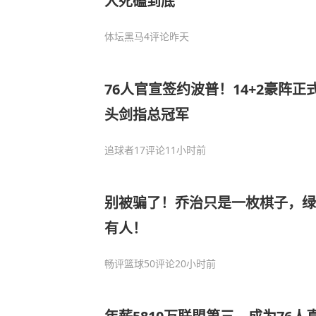
人死磕到底
体坛黑马
4评论
昨天
76人官宣签约波普！14+2豪阵正
头剑指总冠军
追球者
17评论
11小时前
别被骗了！乔治只是一枚棋子，绿
有人！
畅评篮球
50评论
20小时前