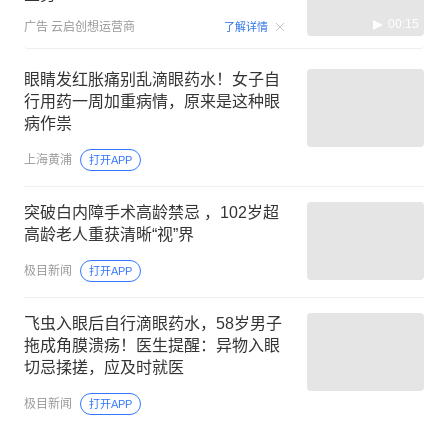
00:15
广告
云启创想运营商
了解详情
眼睛发红胀痛别乱滴眼药水！女子自
行用药一周加重病情，原来是这种眼
病作祟
上海黄浦
打开APP
突破白内障手术高龄禁忌 ，102岁超
高龄老人重获清晰“视”界
极目新闻
打开APP
飞虫入眼后自行滴眼药水，58岁男子
拖成角膜溃疡！医生提醒：异物入眼
切忌揉搓，应及时就医
极目新闻
打开APP