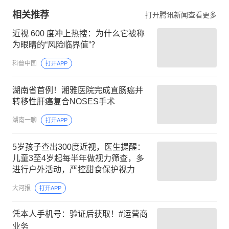
相关推荐
打开腾讯新闻查看更多
近视 600 度冲上热搜：为什么它被称
为眼睛的“风险临界值”？
科普中国
打开APP
湖南省首例！湘雅医院完成直肠癌并
转移性肝癌复合NOSES手术
湖南一聊
打开APP
5岁孩子查出300度近视，医生提醒：
儿童3至4岁起每半年做视力筛查，多
进行户外活动，严控甜食保护视力
大河报
打开APP
凭本人手机号：验证后获取！#运营商
业务