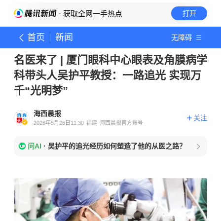
· 获取全网一手热点
打开
首页
新闻
无障碍
名医来了 | 厦门眼科中心眼表及角膜病学
科带头人吴护平教授：一路追光 实现万
千“光明梦”
海西晨报
关注
2026年5月26日11:30
福建
海西晨报官方账号
问AI
·
吴护平的追光经历如何塑造了他的从医之路？