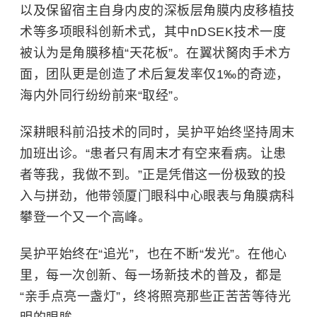
以及保留宿主自身内皮的深板层角膜内皮移植技
术等多项眼科创新术式，其中nDSEK技术一度
被认为是角膜移植“天花板”。在翼状胬肉手术方
面，团队更是创造了术后复发率仅1‰的奇迹，
海内外同行纷纷前来“取经”。
深耕眼科前沿技术的同时，吴护平始终坚持周末
加班出诊。“患者只有周末才有空来看病。让患
者等我，我做不到。”正是凭借这一份极致的投
入与拼劲，他带领厦门眼科中心眼表与角膜病科
攀登一个又一个高峰。
吴护平始终在“追光”，也在不断“发光”。在他心
里，每一次创新、每一场新技术的普及，都是
“亲手点亮一盏灯”，终将照亮那些正苦苦等待光