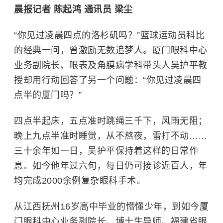
晨报记者 陈起鸿 通讯员 梁尘
“你见过凌晨四点的洛杉矶吗？”篮球运动员科比
的经典一问，曾激励无数追梦人。厦门眼科中心
业务副院长、眼表及角膜病学科带头人吴护平教
授却用行动回答了另一个问题：“你见过凌晨四
点半的厦门吗？”
四点半起床，五点准时跳绳三千下，风雨无阻；
晚上九点半准时睡觉，从不熬夜，雷打不动……
三十余年如一日，吴护平保持着这样的日常作
息。如今他年过六旬，每日仍可接诊近百人，年
均完成2000余例复杂眼科手术。
从江西抚州16岁高中毕业的懵懂少年，到如今厦
门眼科中心业务副院长、博士生导师、福建省眼