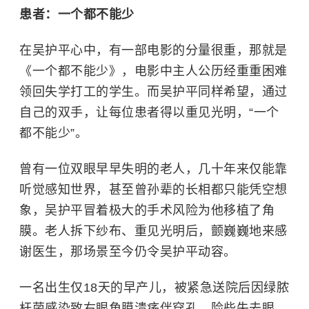
患者：一个都不能少
在吴护平心中，有一部电影的分量很重，那就是
《一个都不能少》，电影中主人公历经重重困难
领回失学打工的学生。而吴护平同样希望，通过
自己的双手，让每位患者得以重见光明，“一个
都不能少”。
曾有一位双眼早早失明的老人，几十年来仅能靠
听觉感知世界，甚至曾孙辈的长相都只能凭空想
象，吴护平冒着极大的手术风险为他移植了角
膜。老人拆下纱布、重见光明后，颤巍巍地来感
谢医生，那场景至今仍令吴护平动容。
一名出生仅18天的早产儿，被紧急送院后因绿脓
杆菌感染致右眼角膜溃疡伴穿孔，险些失去眼