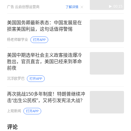
00:15
广告
云启创想运营商
了解详情
美国国务卿最新表态：中国发展是在
损害美国利益，这句话值得警惕
杨老师聊学业
打开APP
美国中期选举社会主义政客接连爆冷
胜出，官员直言，美国已经来到革命
前夜
沉浮欧罗巴
打开APP
再次挑战150多年制度！特朗普继续冲
击“出生公民权”，又将引发宪法大战？
上观新闻
打开APP
评论