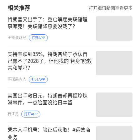
相关推荐
打开腾讯新闻查看更多
特朗普又出手了：重启解雇美联储理
事库克！美联储降息要没戏了？
王爷说财经
打开APP
支持率跌到35%，特朗普终于承认自
己赢不了2028了，但他找的“替身”能救
共和党吗？
环球局内人
打开APP
美国出手救日元，特朗普却再提珍珠
港事件，一点脸面没给日本留
石江月
打开APP
凭本人手机号：验证后获取！#运营商
业务