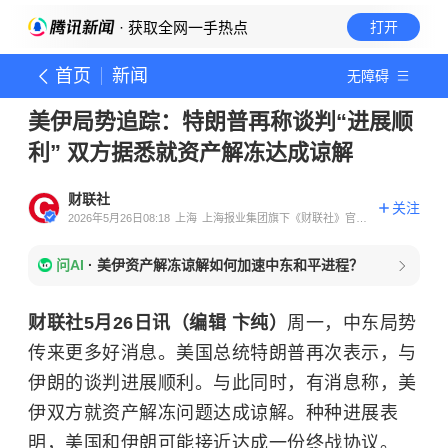
· 获取全网一手热点
打开
首页
新闻
无障碍
美伊局势追踪：特朗普再称谈判“进展顺
利” 双方据悉就资产解冻达成谅解
财联社
关注
2026年5月26日08:18
上海
上海报业集团旗下《财联社》官方
账号
问AI
·
美伊资产解冻谅解如何加速中东和平进程？
财联社5月26日讯（编辑 卞纯）
周一，中东局势
传来更多好消息。美国总统特朗普再次表示，与
伊朗的谈判进展顺利。与此同时，有消息称，美
伊双方就资产解冻问题达成谅解。种种进展表
明，美国和伊朗可能接近达成一份终战协议。