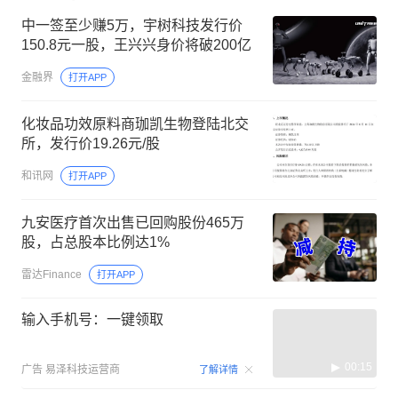
中一签至少赚5万，宇树科技发行价
150.8元一股，王兴兴身价将破200亿
金融界
打开APP
化妆品功效原料商珈凯生物登陆北交
所，发行价19.26元/股
和讯网
打开APP
九安医疗首次出售已回购股份465万
股，占总股本比例达1%
雷达Finance
打开APP
输入手机号：一键领取
00:15
广告
易泽科技运营商
了解详情