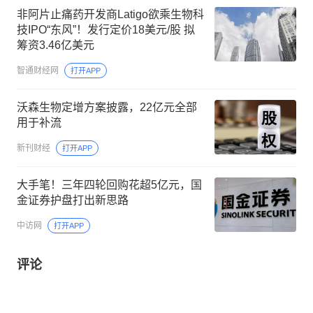
非阿片止痛药开发商Latigo欲乘生物科
技IPO“东风”！发行定价18美元/股 拟
筹资3.46亿美元
智通财经网
打开APP
沃森生物定增方案披露，22亿元全部
用于补流
新刊财经
打开APP
大手笔！三年四轮回购花超5亿元，国
金证券护盘打出新思路
中访网
打开APP
评论