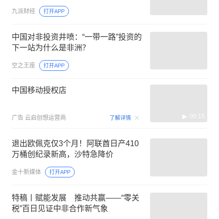
九派财经
打开APP
中国对非投资井喷：“一带一路”投资的
下一站为什么是非洲？
空之王座
打开APP
中国移动授权店
00:15
广告
云启创想运营商
了解详情
退出欧佩克仅3个月！阿联酋日产410
万桶创纪录新高，沙特急降价
金十新媒体
打开APP
特稿丨赋能发展 推动共赢——“零关
税”百日见证中非合作新气象