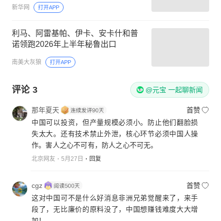
新华网
打开APP
利马、阿雷基帕、伊卡、安卡什和普
诺领跑2026年上半年秘鲁出口
南美大灰狼
打开APP
评论
3
@元宝 一起聊新闻
那年夏天
首赞
中国可以投资，但产量规模必须小。防止他们翻脸损
失太大。还有技术禁止外泄，核心环节必须中国人操
作。害人之心不可有，防人之心不可无。
北京网友
5月27日
回复
cgz
首赞
这对中国可不是什么好消息非洲兄弟觉醒来了，来手
段了，无比廉价的原料没了，中国想赚钱难度大大增
加！