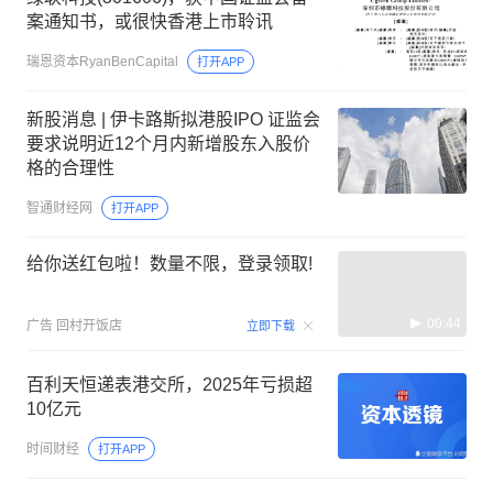
案通知书，或很快香港上市聆讯
瑞恩资本RyanBenCapital
打开APP
新股消息 | 伊卡路斯拟港股IPO 证监会
要求说明近12个月内新增股东入股价
格的合理性
智通财经网
打开APP
给你送红包啦！数量不限，登录领取!
00:44
广告
回村开饭店
立即下载
百利天恒递表港交所，2025年亏损超
10亿元
时间财经
打开APP