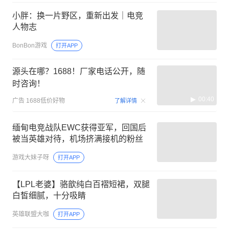
小胖：换一片野区，重新出发｜电竞
人物志
BonBon游戏
打开APP
源头在哪？1688！厂家电话公开，随
时咨询！
00:40
广告
1688低价好物
了解详情
缅甸电竞战队EWC获得亚军，回国后
被当英雄对待，机场挤满接机的粉丝
游戏大妹子呀
打开APP
【LPL老婆】骆歆纯白百褶短裙，双腿
白皙细腻，十分吸睛
英雄联盟大咖
打开APP