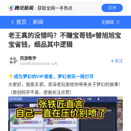
· 获取全网一手热点
打开
首页
新闻
无障碍
老王真的没错吗？不赚宝哥钱≠替旭旭宝
宝省钱，细品其中逻辑
西游教学
关注
2026年5月26日08:06
山东
★
成为梦幻的VIP读者，梦幻资讯一网打尽
大家好，我是无邪，资深老玩家给你带来关于梦幻的故事！
（原创码字不易，感谢关注点赞）