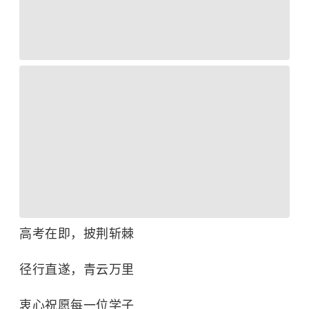
高考在即，披荆斩棘
径行直遂，青云万里
衷心祝愿每一位学子