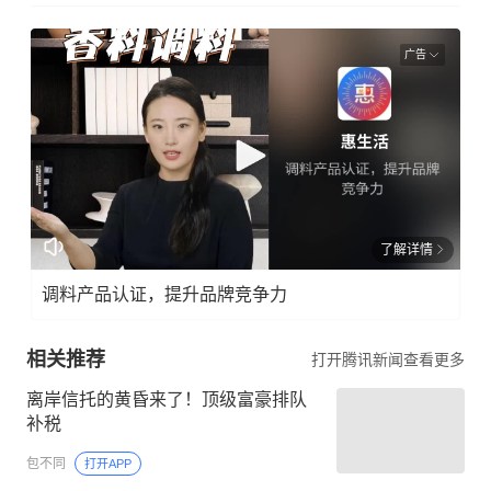
广告
了解详情
调料产品认证，提升品牌竞争力
相关推荐
打开腾讯新闻查看更多
离岸信托的黄昏来了！顶级富豪排队
补税
包不同
打开APP