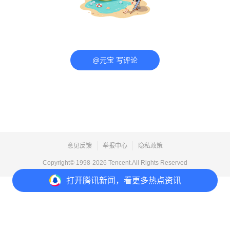
@元宝 写评论
意见反馈
举报中心
隐私政策
Copyright© 1998-
2026
Tencent.All Rights Reserved
打开
腾讯新闻，看更多热点资讯