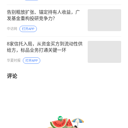
告别粗放扩张、锚定持有人收益，广
发基金重构投研竞争力？
中访网
打开APP
8家信托入局，从资金买方到流动性供
给方，标品业务打通关键一环
华夏时报
打开APP
评论