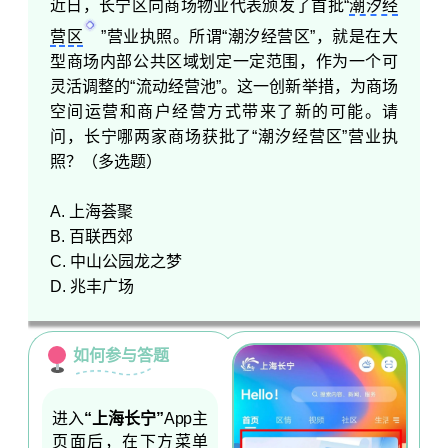
近日，长宁区向商场物业代表颁发了首批“
潮汐经
营区
”营业执照。所谓“潮汐经营区”，就是在大
型商场内部公共区域划定一定范围，作为一个可
灵活调整的“流动经营池”。这一创新举措，为商场
空间运营和商户经营方式带来了新的可能。请
问，长宁哪两家商场获批了“潮汐经营区”营业执
照？（多选题）
A.
上海荟聚
B.
百联西郊
C.
中山公园龙之梦
D.
兆丰广场
如何参与答题
？
进入
“上海长宁”
App主
页面后，在下方菜单