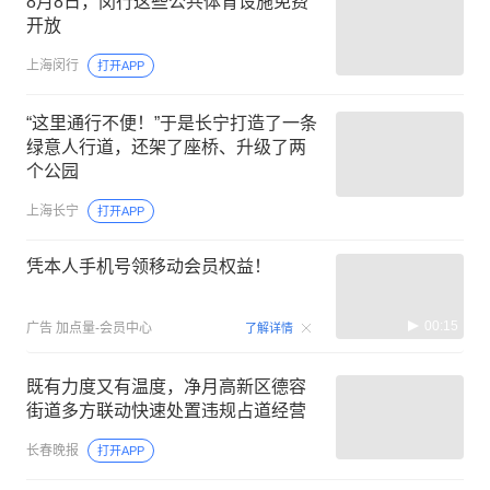
8月8日，闵行这些公共体育设施免费
开放
上海闵行
打开APP
“这里通行不便！”于是长宁打造了一条
绿意人行道，还架了座桥、升级了两
个公园
上海长宁
打开APP
凭本人手机号领移动会员权益！
00:15
广告
加点量-会员中心
了解详情
既有力度又有温度，净月高新区德容
街道多方联动快速处置违规占道经营
长春晚报
打开APP