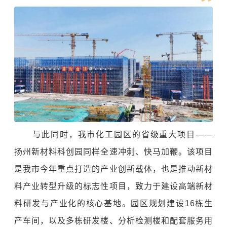
与此同时，我市化工园区的省级重大项目——
扬州新材料科创园同样全速冲刺、快马加鞭。该项目
是我市今年重点打造的产业创新载体，也是推动新材
料产业转型升级的标志性项目，致力于建设高端新材
料研发与产业化的核心基地。园区规划建设16栋生
产车间，以及多栋研发楼、分析检测楼和配套服务用