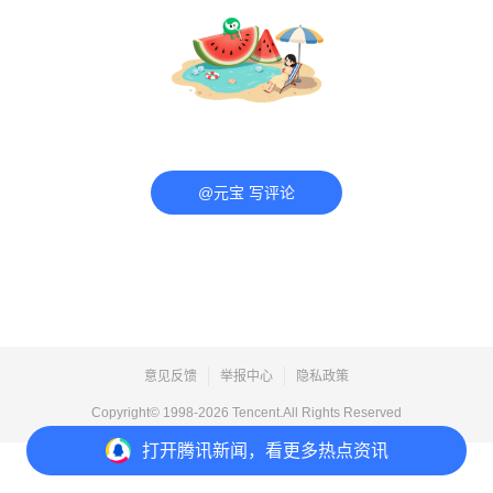
@元宝 写评论
意见反馈
举报中心
隐私政策
Copyright© 1998-
2026
Tencent.All Rights Reserved
打开
腾讯新闻，看更多热点资讯