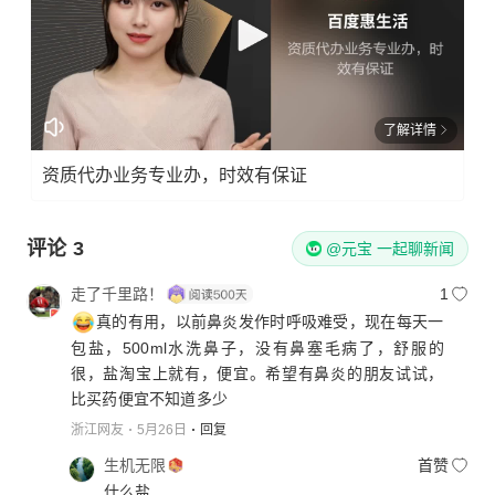
了解详情
资质代办业务专业办，时效有保证
评论
3
@元宝 一起聊新闻
走了千里路！
1
真的有用，以前鼻炎发作时呼吸难受，现在每天一
包盐，500ml水洗鼻子，没有鼻塞毛病了，舒服的
很，盐淘宝上就有，便宜。希望有鼻炎的朋友试试，
比买药便宜不知道多少
浙江网友
5月26日
回复
生机无限
首赞
什么盐