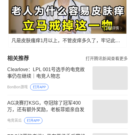
了解详情
凡是皮肤瘙痒1月以上，不管皮痒多久了，牢记此法，快！准！狠！
相关推荐
打开腾讯新闻查看更多
Clearlove：LPL 001号选手的电竞故
事仍在继续｜电竞人物志
BonBon游戏
打开APP
AG决赛打KSG，夺冠除了冠军400
万，还有额外奖励，老板菲姐亲自发
电竞苦瓜
打开APP