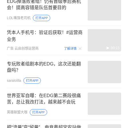
EDG掉落败者组！仍有晋级季后赛机
会！提高容错是队伍首要目的
LOL嘴强老司机
打开APP
凭本人手机号：验证后获取！#运营商
业务
00:15
广告
云启创想运营商
了解详情
专玩败者组剧本的EDG，这次还能翻
盘吗？
saralolita
打开APP
世界亚军自曝：在EDG第二赛段很痛
苦，总让我改打法，越来越不会玩
英雄联盟大咖
打开APP
把“流量”变“留量”，电竞粤超宝安站做