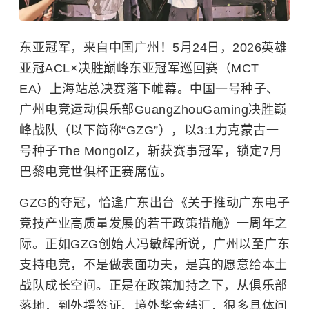
东亚冠军，来自中国广州！5月24日，2026英雄
亚冠ACL×决胜巅峰东亚冠军巡回赛（MCT
EA）上海站总决赛落下帷幕。中国一号种子、
广州电竞运动俱乐部GuangZhouGaming决胜巅
峰战队（以下简称“GZG”），以3:1力克蒙古一
号种子The MongolZ，斩获赛事冠军，锁定7月
巴黎电竞世俱杯正赛席位。
GZG的夺冠，恰逢广东出台《关于推动广东电子
竞技产业高质量发展的若干政策措施》一周年之
际。正如GZG创始人冯敏辉所说，广州以至广东
支持电竞，不是做表面功夫，是真的愿意给本土
战队成长空间。正是在政策加持之下，从俱乐部
落地，到外援签证、境外奖金结汇，很多具体问