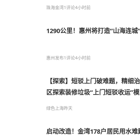
珠海金湾
1评论
4小时前
1290公里！惠州将打造“山海连城
惠州发布
1评论
4小时前
【探索】短驳上门破难题，精细治
区探索装修垃圾“上门短驳收运”模
绿色上海
昨天
启动改造！金湾178户居民用水难