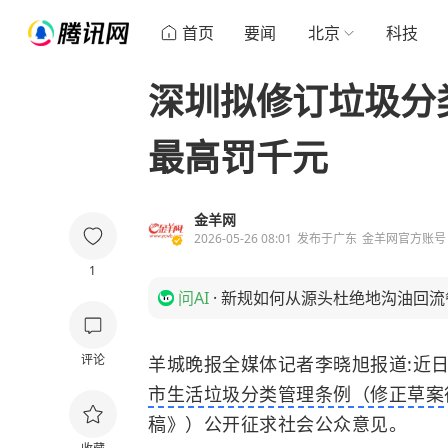
首页
要闻
北京
科技
深圳拟修订垃圾分类
最高罚千元
金羊网
2026-05-26 08:01
发布于
广东
金羊网官方账号
1
问AI
·
新规如何从源头杜绝地沟油回流
评论
羊城晚报全媒体记者李晓旭报道:近
市生活垃圾分类管理条例（修正草案
稿》）公开征求社会公众意见。