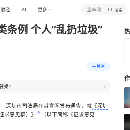
财经
AI
更多
金羊网
搜索
条例 个人“乱扔垃圾”
热
关注
作
餐桌？
日，深圳市司法局在其官网发布通告，就
《深圳
征求意见稿）》
（以下简称《征求意见