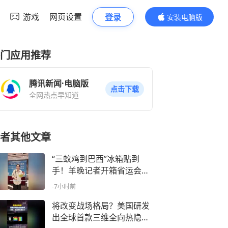
游戏
网页设置
登录
安装电脑版
内容更精彩
门应用推荐
腾讯新闻·电脑版
点击下载
全网热点早知道
者其他文章
“三蚊鸡到巴西”冰箱贴到
手！羊晚记者开箱省运会媒
体服务包发现更多好物
-7小时前
将改变战场格局？美国研发
出全球首款三维全向热隐身