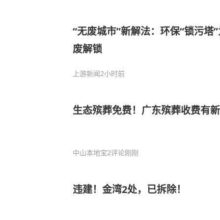
“无废城市”新解法：环保“锁污塔
废解锁
上游新闻
2小时前
生态殡葬免费！广东殡葬收费有新
中山本地宝
2评论
刚刚
违建！金湾2处，已拆除！