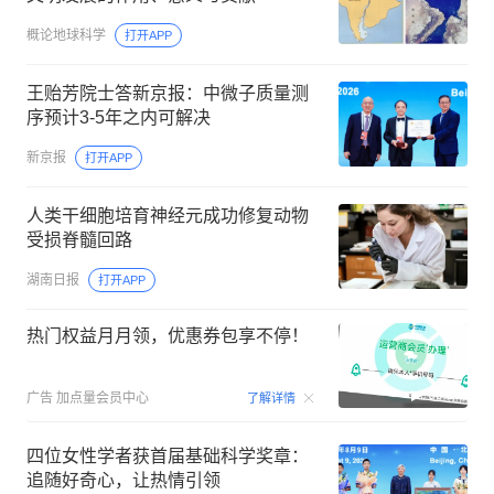
概论地球科学
打开APP
王贻芳院士答新京报：中微子质量测
序预计3-5年之内可解决
新京报
打开APP
人类干细胞培育神经元成功修复动物
受损脊髓回路
湖南日报
打开APP
热门权益月月领，优惠券包享不停！
00:15
广告
加点量会员中心
了解详情
四位女性学者获首届基础科学奖章：
追随好奇心，让热情引领