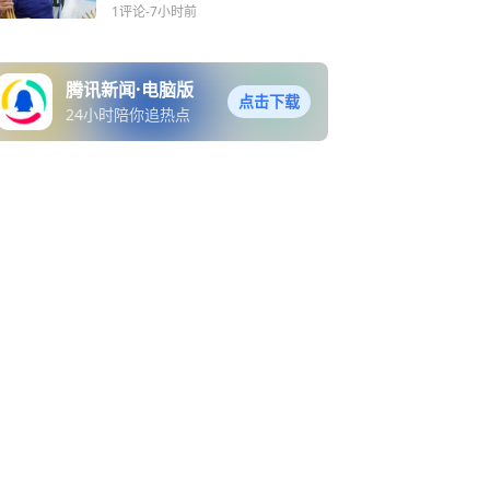
登顶巅峰
1评论
-7小时前
腾讯新闻·电脑版
点击下载
24小时陪你追热点