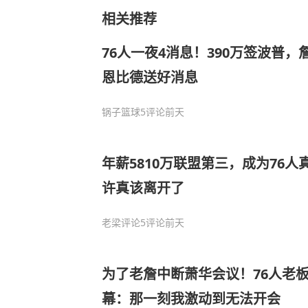
相关推荐
76人一夜4消息！390万签波普
恩比德送好消息
锅子篮球
5评论
前天
年薪5810万联盟第三，成为76
许真该离开了
老梁评论
5评论
前天
为了老詹中断萧华会议！76人老
幕：那一刻我激动到无法开会