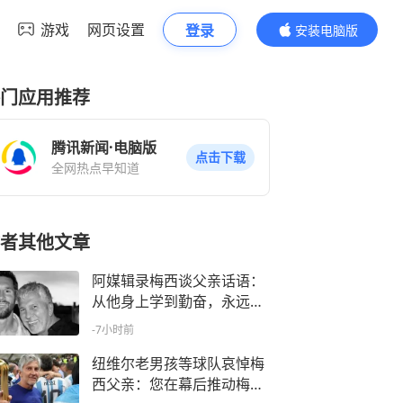
游戏
网页设置
登录
安装电脑版
内容更精彩
门应用推荐
腾讯新闻·电脑版
点击下载
全网热点早知道
者其他文章
阿媒辑录梅西谈父亲话语：
从他身上学到勤奋，永远需
要他肯定
-7小时前
纽维尔老男孩等球队哀悼梅
西父亲：您在幕后推动梅西