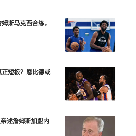
，詹姆斯马克西合练，
人真正短板？恩比德或
板亲述詹姆斯加盟内