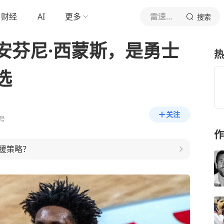
财经
AI
更多
雷速体育
搜索
安芬尼·西蒙斯，是勇士
热
选
关注
号
作
援策略？