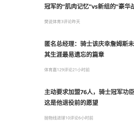
冠军的“肌肉记忆”vs新组的“豪华
筹？
樊说体育
3评论
昨天
匿名总经理：骑士该庆幸詹姆斯未加
其生涯最易遗忘的篇章
体育嘉
129评论
21小时前
主动要求加盟76人，骑士冠军功
这是他退役前的愿望
抛物线进球
10评论
6小时前