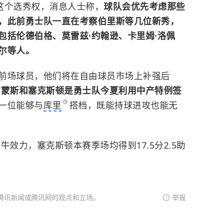
队保留这个选秀权，消息人士称，
球队会优先考虑那些
，此前勇士队一直在考察伯里斯等几位新秀，
包括伦德伯格、莫雷兹·约翰逊、卡里姆·洛佩
尔等人。
前场球员，他们将在自由球员市场上补强后
西蒙斯和塞克斯顿是勇士队今夏利用中产特例签
一位能够与
库里
搭档，既能持球进攻也能无
公牛
效力，塞克斯顿本赛季场均得到17.5分2.5助
。
腾讯新闻或腾讯网的观点和立场。
举报