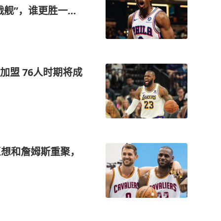
战舰”，谁更胜一
盟 76人时期将成
臣想和詹姆斯重聚，