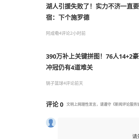
湖人引援失败了！实力不济一直要
宿：下个施罗德
阿成嘞
4评论
2小时前
390万补上关键拼图！76人14+2
冲冠仍有4道难关
锅子篮球
4评论
前天
评论
0
文明上网理性发言，请遵守
《新闻评论服务
请