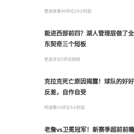
樊说体育
49评论
23小时前
能进西部前四？湖人管理层做了全
东契奇三个短板
老梁评论
5评论
刚刚
克拉克死亡原因揭露！球队的好好
反差，自作自受
阿成嘞
10评论
5小时前
老詹vs卫冕冠军！新赛季超前前瞻