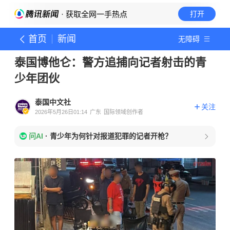
· 获取全网一手热点
打开
首页
新闻
无障碍
泰国博他仑：警方追捕向记者射击的青
少年团伙
泰国中文社
关注
2026年5月26日01:14
广东
国际领域创作者
问AI
·
青少年为何针对报道犯罪的记者开枪？