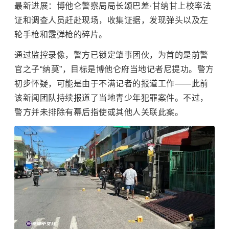
最新进展：博他仑警察局局长颂巴差·甘纳甘上校率法
证和调查人员赶赴现场，收集证据，发现弹头以及左
轮手枪和霰弹枪的碎片。
通过监控录像，警方已锁定肇事团伙，为首的是前警
官之子“纳莫”，目标是博他仑府当地记者尼提功。警方
初步怀疑，可能是由于不满记者的报道工作——此前
该新闻团队持续报道了当地青少年犯罪案件。不过，
警方并未排除有幕后指使或其他人关联此案。