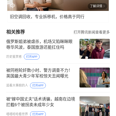
了解详情
旧空调回收，专业拆移机，价格高于同行
相关推荐
打开腾讯新闻查看更多
俄罗斯姐弟被虐杀，机场又陷眯眯眼
辱华风波，泰国旅游还能扛住吗
历史鉴赏者
打开APP
被同袍轮奸数小时、警方调查不力！
英国最大青少年军校惊天丑闻曝光
追着大事跑的人
打开APP
被“嫁中国丈夫”话术诱骗，越南在边境
拦截6个被拐卖未成年少女
嘻嘻哈哈看世界
打开APP