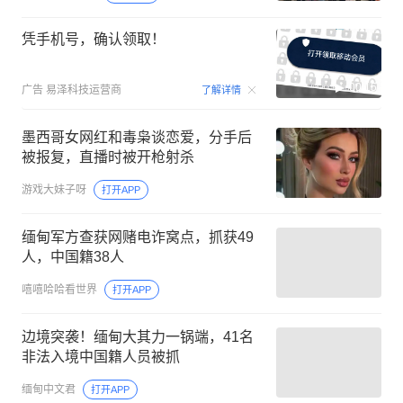
凭手机号，确认领取！
00:15
广告
易泽科技运营商
了解详情
墨西哥女网红和毒枭谈恋爱，分手后
被报复，直播时被开枪射杀
游戏大妹子呀
打开APP
缅甸军方查获网赌电诈窝点，抓获49
人，中国籍38人
嘻嘻哈哈看世界
打开APP
边境突袭！缅甸大其力一锅端，41名
非法入境中国籍人员被抓
缅甸中文君
打开APP