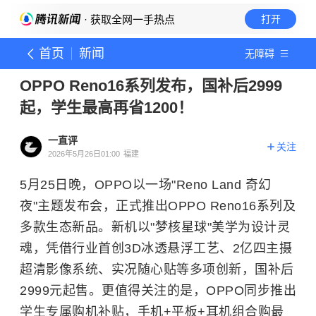
· 获取全网一手热点
打开
首页
新闻
无障碍
OPPO Reno16系列发布，国补后2999
起，学生最高再省1200！
一直评
关注
2026年5月26日01:00
福建
5月25日晚，OPPO以一场"Reno Land 奇幻
夜"主题发布会，正式推出OPPO Reno16系列及
多款生态新品。新机以"梦核星球"美学为设计灵
魂，凭借行业首创3D冰透悬浮工艺、2亿四主摄
超清影像系统、实况随心贴等多项创新，国补后
2999元起售。更值得关注的是，OPPO同步推出
学生专属购机补贴，手机+平板+耳机组合购最