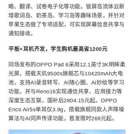
略、翻译、试卷电子化等功能。锁屏岛流体云新
增歌词岛、奶茶岛、学习岛等趣味场景，并针对
苹果生态做了专项适配，可实现屏幕信息共享与
通知接收。
平板+耳机齐发，学生购机最高省1200元
同场发布的OPPO Pad 6采用12.1英寸3K明眸柔
光屏，搭载天玑9500s旗舰芯与10420mAh大电
池，支持AI录音转写、AI随心圈、AI妙绘等学习
功能，并与Reno16实现通信共享、应用接力等
深度生态互联，国补后2804.15元起。OPPO
Enco Air5s单耳仅3.9g，搭载旗舰同款人声降噪
算法与AI同声传译功能，首发限时269元起。