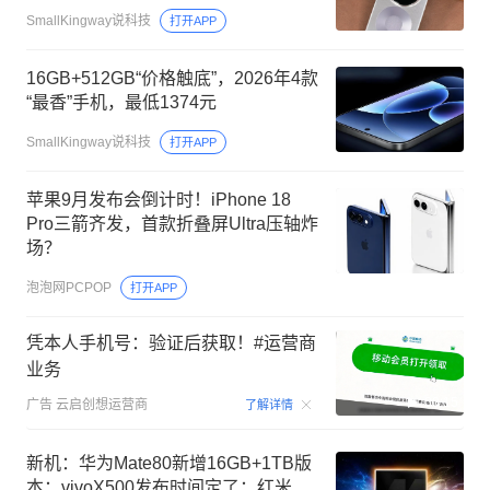
SmallKingway说科技
打开APP
16GB+512GB“价格触底”，2026年4款
“最香”手机，最低1374元
SmallKingway说科技
打开APP
苹果9月发布会倒计时！iPhone 18
Pro三箭齐发，首款折叠屏Ultra压轴炸
场？
泡泡网PCPOP
打开APP
凭本人手机号：验证后获取！#运营商
业务
00:15
广告
云启创想运营商
了解详情
新机：华为Mate80新增16GB+1TB版
本；vivoX500发布时间定了；红米