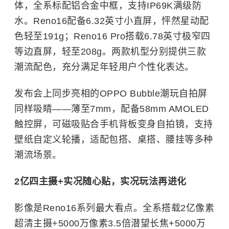
体，全系标配铝合金中框，支持IP69K满级防
水。Reno16配备6.32英寸小直屏，怦然星动配
色轻至191g；Reno16 Pro搭载6.78英寸极窄四
等边直屏，轻至208g。两款机型分别提供三款
潮流配色，充分满足年轻用户个性化表达。
发布会上同步亮相的
OPPO
Bubble潮玩自拍屏
同样吸睛——薄至7mm，配备58mm AMOLED
触控屏，可磁吸贴合手机背板变身自拍镜，支持
壁纸自定义轮播，适配包搭、桌搭、腰挂等多种
潮流场景。
2亿四主摄+实况随心贴，实况玩法再进化
影像是Reno16系列最大看点。全系搭载2亿像素
超清主摄+5000万像素3.5倍潜望长焦+5000万