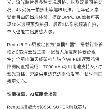
光、流光胶片等多种实况风格，以及双景同拍实
况、4K实况一拍多出等趣味玩法，让年轻人享
受更自由的出片体验。搭配OPPO Bubble可实
现10米远程预览拍摄、后置2亿像素超清自拍，
单人也能拍出质感人像。
Reno16 Pro更被定位为"直播神器"：搭载行业首
款2亿超清云台主摄，配备大角度防抖云台组
件；全新山海天线架构与独立Wi-Fi加速双芯保
障弱网直播流畅；7000mAh冰川电池支持6小时
蓝光直播，旁路供电边充边播低发热，长时间直
播更安心。
性能拉满，AI赋能全场景
Reno16搭载天玑8550 SUPER旗舰芯片，