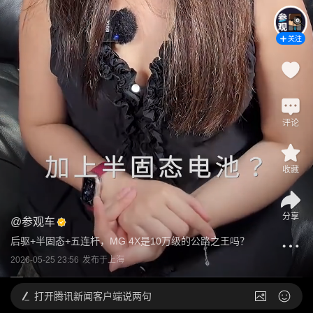
关注
评论
收藏
分享
@
参观车
后驱+半固态+五连杆，MG 4X是10万级的公路之王吗？
2026-05-25 23:56
发布于
上海
打开
腾讯新闻客户端说两句