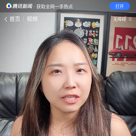
· 获取全网一手热点
打开
首页
视频
无障碍