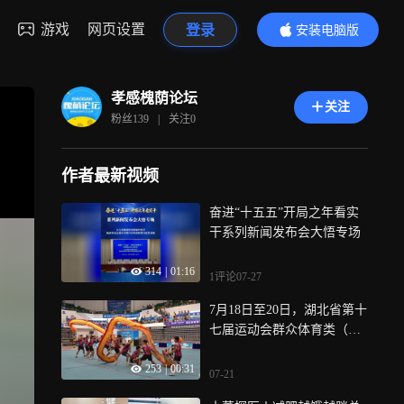
游戏
网页设置
登录
安装电脑版
内容更精彩
孝感槐荫论坛
关注
粉丝
139
|
关注
0
作者最新视频
奋进“十五五”开局之年看实
干系列新闻发布会大悟专场
314
|
01:16
1评论
07-27
7月18日至20日，湖北省第十
七届运动会群众体育类（大
众组）舞龙舞狮比赛在大悟
253
|
00:31
县正式开赛，经过3天的激烈
07-21
角逐，孝感市获2枚金牌、2