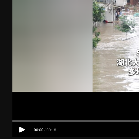
00:00
/
00:18