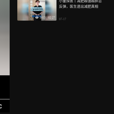
小董探医丨减肥越饿越胖总
枚银牌和2枚铜牌
反弹，医生道出减肥真相
1813
|
02:27
07-17