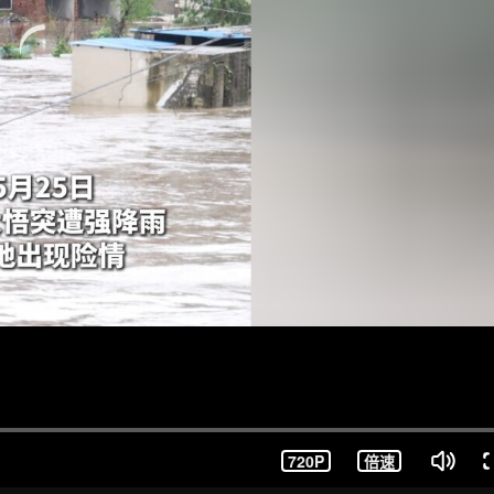
720P
倍速