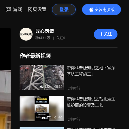
游戏
网页设置
登录
安装电脑版
内容更精彩
匠心筑造
关注
粉丝
3.1万
|
关注
0
作者最新视频
带你科普涨知识之地下室深
基坑工程施工1
1324
|
00:15
-2小时前
带你科普涨知识之钻孔灌注
桩护筒的设置及工艺
572
|
01:30
-2小时前