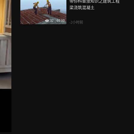
带你科普涨知识之建筑工程
梁浇筑混凝土
32
|
01:10
-2小时前