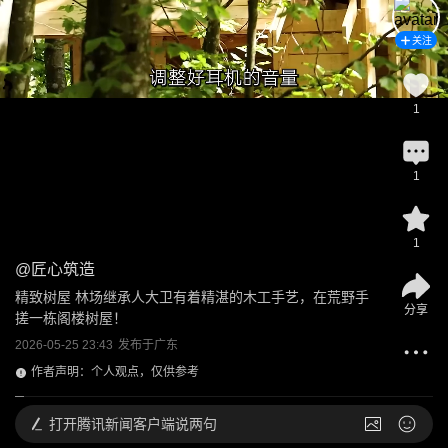
关注
1
1
1
@
匠心筑造
精致树屋 林场继承人大卫有着精湛的木工手艺，在荒野手
分享
搓一栋阁楼树屋！
2026-05-25 23:43
发布于
广东
作者声明：个人观点，仅供参考
打开
腾讯新闻客户端说两句