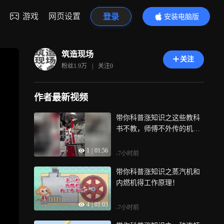
游戏
网页设置
登录
安装电脑版
内容更精彩
筑造现场
关注
粉丝
1.9万
|
关注
0
作者最新视频
带你科普涨知识之这些教科
书不教，师傅不外传的机加
技能都在这了
1
|
01:56
-7小时前
带你科普涨知识之蒸汽机和
内燃机得工作原理！
4
|
01:03
-7小时前