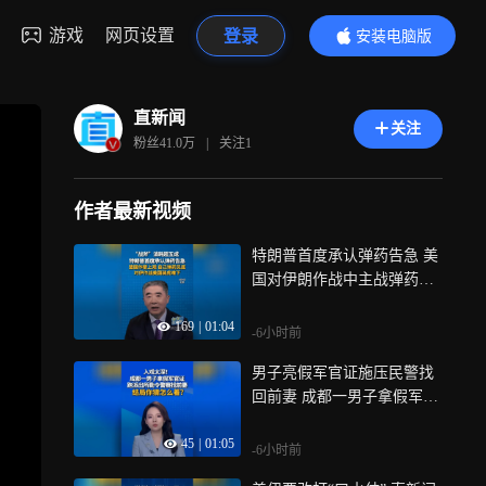
游戏
网页设置
登录
安装电脑版
内容更精彩
直新闻
关注
粉丝
41.0万
|
关注
1
作者最新视频
特朗普首度承认弹药告急 美
国对伊朗作战中主战弹药消
耗过半，时事评论员杜文龙
169
|
01:04
指出，特朗普首度承认弹药
-6小时前
短缺，盟国全部作壁上观，
男子亮假军官证施压民警找
使此战成“最孤独战争”，撤
回前妻 成都一男子拿假军官
或不撤皆困局
证跑派出所勒令警察办事，
45
|
01:05
竟是入戏太深，结局你猜怎
-6小时前
么着？