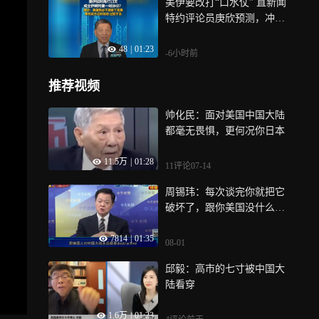
美伊要改打“口水仗” 直新闻
特约评论员庚欣预测，冲突
正从军事转向政治解决，伊
48
|
01:23
朗应见好就收，避免过犹不
-6小时前
及，这对各方都是现实忠告
推荐视频
帅化民：面对美国中国大陆
都毫无畏惧，更何况你日本
11.5万
|
01:28
11评论
07-14
周锡玮：每次谈完你就把它
破坏了，跟你美国没什么好
谈的
7814
|
01:35
08-01
邱毅：高市的七寸被中国大
陆看穿
1.6万
|
01:23