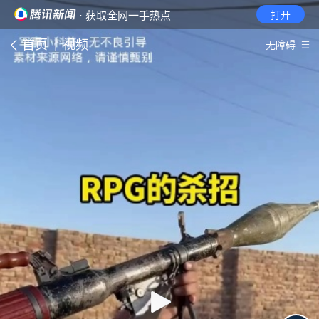
· 获取全网一手热点
打开
首页
视频
无障碍