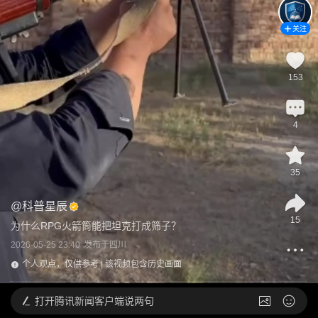
关注
153
4
35
@
科普星辰
15
为什么RPG火箭筒能把坦克打成筛子？
2026-05-25 23:40
发布于
四川
个人观点，仅供参考 | 该视频包含历史画面
打开
腾讯新闻客户端说两句