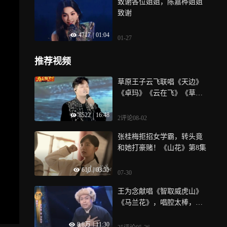
致谢各位姐姐，陈嘉桦姐姐
致谢
4717
|
01:04
01-27
推荐视频
草原王子云飞联唱《天边》
《卓玛》《云在飞》《草原
的月亮》，天籁之音余音绕
8522
|
16:48
梁
2评论
08-02
张桂梅拒招女学霸，转头竟
和她打豪赌！《山花》第8集
610
|
03:51
07-30
王为念献唱《智取威虎山》
《马兰花》，唱腔太棒，多
才多艺
8.8万
|
11:30