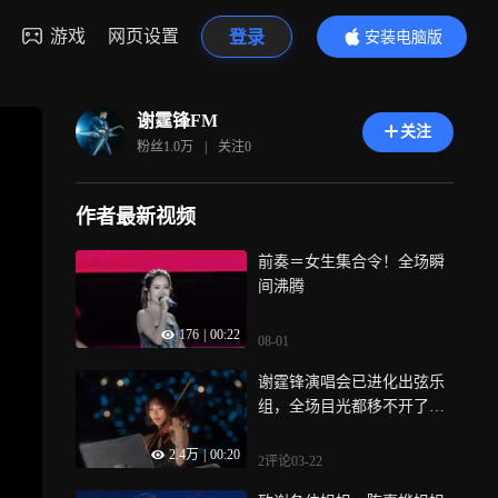
游戏
网页设置
登录
安装电脑版
内容更精彩
谢霆锋FM
关注
粉丝
1.0万
|
关注
0
作者最新视频
前奏＝女生集合令！全场瞬
间沸腾
176
|
00:22
08-01
谢霆锋演唱会已进化出弦乐
组，全场目光都移不开了，
全员黑裙，琴弓起落！
2.4万
|
00:20
2评论
03-22