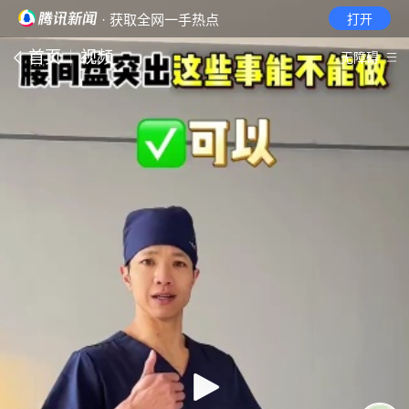
· 获取全网一手热点
打开
首页
视频
无障碍