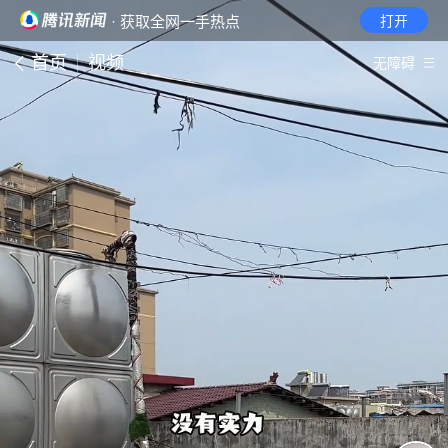
· 获取全网一手热点
打开
首页
视频
无障碍