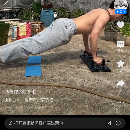
关注
2
评论
2
2
@
自律的熊班长
废物三年，反而看得更透彻
2026-05-25 23:26
发布于
广东
打开
腾讯新闻客户端说两句