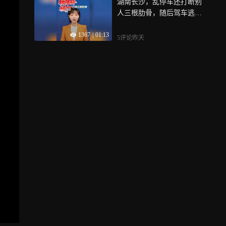
湖南长沙，乱停车还打断别
人三根肋骨，随后驾车逃
走，但车牌号被拍下
1367
|
01:13
5评论
昨天