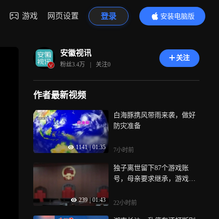
游戏
网页设置
登录
安装电脑版
内容更精彩
安徽视讯
关注
粉丝
3.4万
|
关注
0
作者最新视频
白海豚携风带雨来袭，做好
防灾准备
1141
|
01:35
7小时前
独子离世留下87个游戏账
号，母亲要求继承，游戏公
司拒绝，法院判了！
239
|
01:43
22小时前