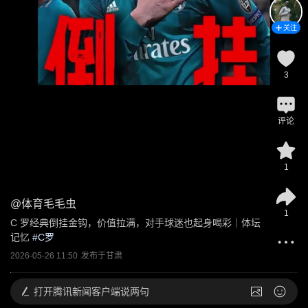
关注
3
评论
1
@
体育毛毛虫
1
C 罗经典倒挂金钩，价值拉满，对手球迷也起身喝彩｜体坛
记忆
 #
C罗
2026-05-26 11:50
发布于
甘肃
打开
腾讯新闻客户端说两句