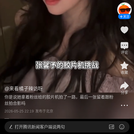
关注
评论
收藏
@
来看橘子辣访呀
分享
你是说她拿着粉丝给的胶片机拍了一路，最后一张留着跟粉
丝拍合影吗
2026-05-25 22:19
发布于
北京
打开
腾讯新闻客户端说两句