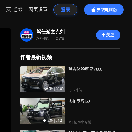
游戏
网页设置
登录
安装电脑版
内容更精彩
驾仕派杰克刘
关注
粉丝
693
|
关注
0
作者最新视频
静态体验尊界V800
59
|
09:05
-3小时前
实拍享界G9
530
|
04:24
1评论
20小时前