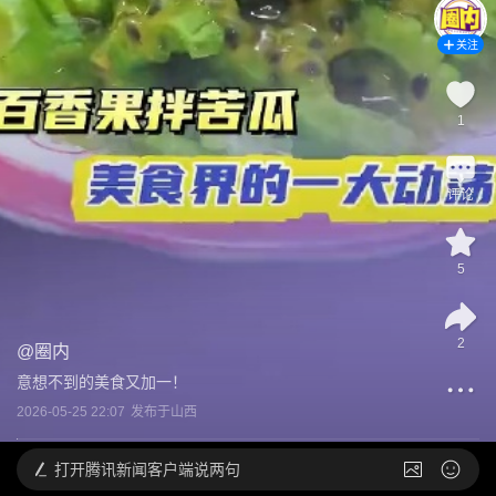
关注
1
评论
5
2
@
圈内
意想不到的美食又加一！
2026-05-25 22:07
发布于
山西
打开
腾讯新闻客户端说两句