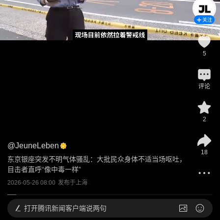
关注
5
评论
2
@
JeuneLeben
18
东京银座突发不明气体骚乱：大批民众身体不适当场呕吐，
目击者直呼“像中毒一样”
2026-05-26 08:00
发布于
上海
打开
腾讯新闻客户端说两句