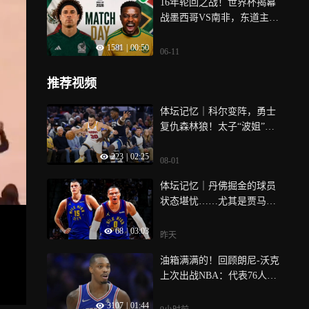
16年轮回之战！世界杯揭幕
战墨西哥VS南非，东道主天
时地利人和，高原主场成杀
1581
|
00:50
手锏
06-11
推荐视频
体坛记忆｜科尔变阵，勇士
复仇森林狼！太子“波姐”会
退位么？
223
|
02:25
08-01
体坛记忆｜丹佛掘金的球员
状态堪忧……尤其是贾马尔
穆雷！写在对战森林狼之前
68
|
03:03
昨天
油箱满满的！回顾朗尼-沃克
上次出战NBA：代表76人狂
砍31分6篮板！
3107
|
01:44