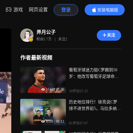
游戏
网页设置
登录
安装电脑版
内容更精彩
弄月公子
关注
粉丝
1.7万
|
关注
2
作者最新视频
葡萄牙球迷力挺C罗踢到50
岁：他改写葡萄牙足球命
运，扛着球队走过最黑暗的
1142
|
01:30
岁月
10评论
07-25
历史地位排行！徐亮说C罗
排不进世界前5，马拉多纳贝
利梅西大罗齐达内都在C罗
8339
|
01:12
前面
61评论
07-07