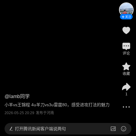
关注
评论
收藏
1
@
lamb同学
小羊vs王锦程 4u羊刀vs3u雷霆80，感受进攻打法的魅力
2026-05-25 20:29
发布于
河南
打开
腾讯新闻客户端说两句