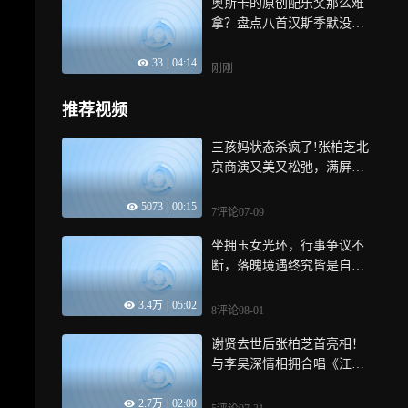
奥斯卡的原创配乐奖那么难
拿？盘点八首汉斯季默没有
上榜却夯爆的电影配乐
33
|
04:14
刚刚
推荐视频
三孩妈状态杀疯了!张柏芝北
京商演又美又松弛，满屏都
是高级感!
5073
|
00:15
7评论
07-09
坐拥玉女光环，行事争议不
断，落魄境遇终究皆是自身
一手酿成
3.4万
|
05:02
8评论
08-01
谢贤去世后张柏芝首亮相！
与李昊深情相拥合唱《江湖
再见》引爆全场
2.7万
|
02:00