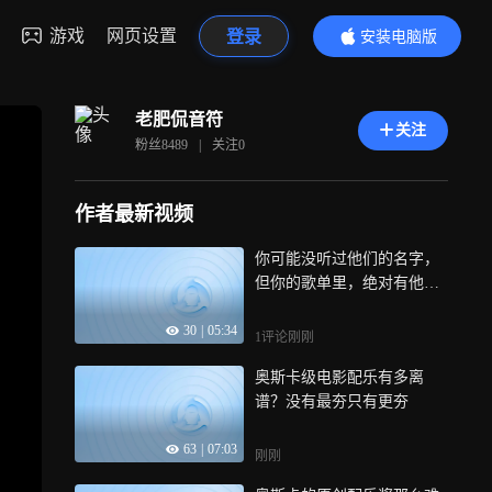
游戏
网页设置
登录
安装电脑版
内容更精彩
老肥侃音符
关注
粉丝
8489
|
关注
0
作者最新视频
你可能没听过他们的名字，
但你的歌单里，绝对有他们
的歌
30
|
05:34
1评论
刚刚
奥斯卡级电影配乐有多离
谱？没有最夯只有更夯
63
|
07:03
刚刚