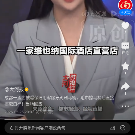
关注
3
评论
1
@
大河报
1
成都一酒店被曝保洁用客房牙刷刷马桶，毛巾擦马桶后直接
擦漱口杯！当地回应
2026-05-25 20:07
发布于
河南
打开
腾讯新闻客户端说两句