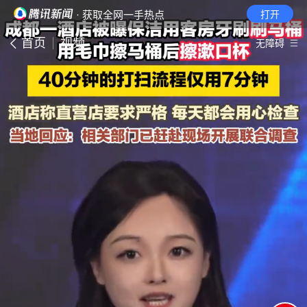
· 获取全网一手热点
打开
首页
视频
无障碍