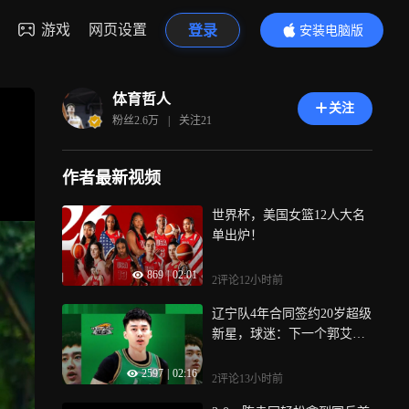
游戏
网页设置
登录
安装电脑版
内容更精彩
体育哲人
关注
粉丝
2.6万
|
关注
21
作者最新视频
世界杯，美国女篮12人大名
单出炉！
869
|
02:01
2评论
12小时前
辽宁队4年合同签约20岁超级
新星，球迷：下一个郭艾
伦！
2597
|
02:16
2评论
13小时前