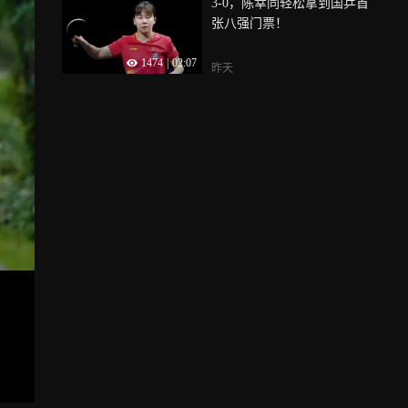
3-0，陈幸同轻松拿到国乒首
张八强门票！
1474
|
02:07
昨天