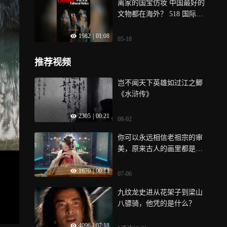
离家的国宝仿妆 中国最好的
生的小宝藏 关于传统文化、
文物都在海外？ 518 国际博
高考志愿，或者成长里的小
物馆日，呼吁流失海外的文
困惑，都可以来问我，我都
1982
|
01:08
物回归原属地！
会尽力解答 也祝备考和即将
05-18
毕业的朋友们一切顺利，保
持好心态！毕竟我们的人生
推荐视频
可比一次考试宽广多啦！
岂不闻天下英雄如过江之鲫
《水浒传》
2305
|
00:21
08-02
你可以永远相信老祖宗的审
美，原来古人的画里都是真
的
1670
|
00:13
07-06
九纹龙史进从花架子到梁山
八骠骑，他凭的是什么？
4096
|
07:18