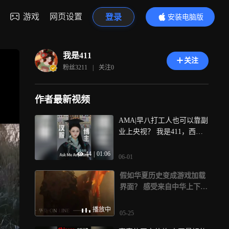
游戏
网页设置
登录
安装电脑版
内容更精彩
我是411
关注
粉丝
3211
|
关注
0
作者最新视频
AMA|早八打工人也可以靠副
业上央视？ 我是411，西北
大学计算机专业毕业，现在
44
|
01:06
白天是早八打工人，晚上就
06-01
扎进自己喜欢的传统文化里
假如华夏历史变成游戏加载
搞创作，幸运的上过央视、
界面？ 感受来自中华上下五
拿过全国传统文化短视频最
千年的美学震撼
佳作品奖 最近又是高考和毕
播放中
业季，回头看才发现——你
05-25
感兴趣的地方，真的藏着人