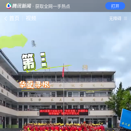
· 获取全网一手热点
打开
首页
视频
无障碍