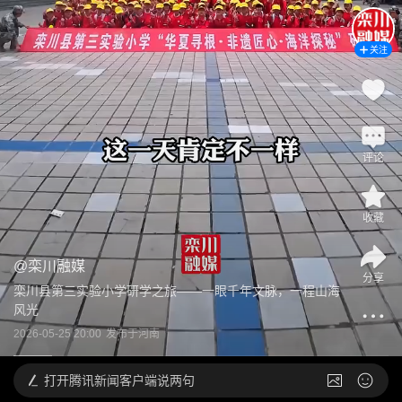
关注
评论
收藏
@
栾川融媒
分享
栾川县第三实验小学研学之旅——一眼千年文脉，一程山海
风光
2026-05-25 20:00
发布于
河南
打开
腾讯新闻客户端说两句