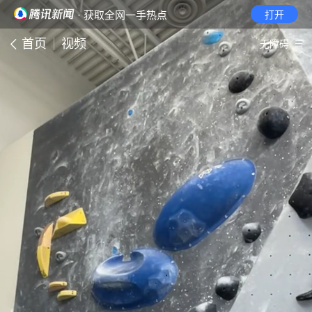
· 获取全网一手热点
打开
首页
视频
无障碍