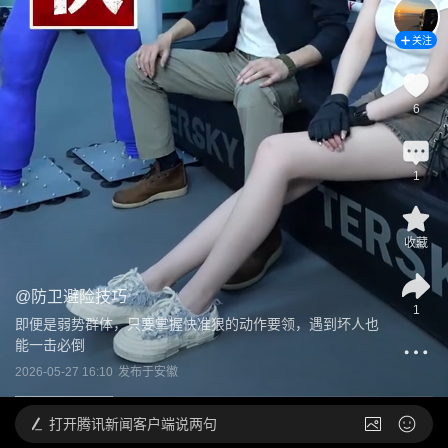
关注
6
1
收藏
@
防卫避险技巧
1
即便是弱势群体，只要掌握快准狠的动作要领，遇到坏人也
能一击必倒
2026-05-27 16:10
发布于
安徽
打开
腾讯新闻客户端说两句