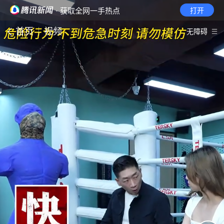
· 获取全网一手热点
打开
首页
视频
无障碍