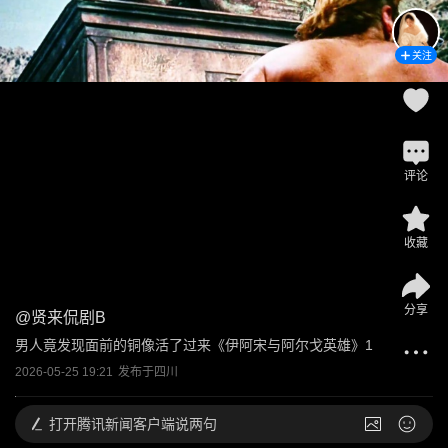
关注
评论
收藏
分享
@
贤来侃剧B
男人竟发现面前的铜像活了过来《伊阿宋与阿尔戈英雄》1
2026-05-25 19:21
发布于
四川
打开
腾讯新闻客户端说两句