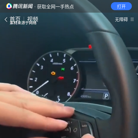
· 获取全网一手热点
打开
首页
视频
无障碍