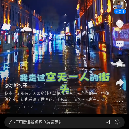
关注
5
1
1
@
冰城铸哥
2
我本一无所有，因果牵绊无法把我左右，赤条条的来，空荡
荡的走，却也看遍了世间的万千风流，我本一无所有...
展开
2026-05-25 19:07
打开
腾讯新闻客户端说两句