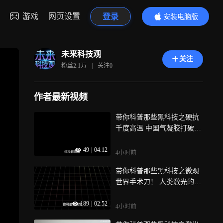
游戏
网页设置
登录
安装电脑版
内容更精彩
未来科技观
关注
粉丝
2.1万
|
关注
0
作者最新视频
带你科普那些黑科技之硬抗
千度高温 中国气凝胶打破美
国三十年垄
49
|
04:12
4小时前
带你科普那些黑科技之微观
世界手术刀！ 人类激光的天
花板——飞
189
|
02:52
4小时前