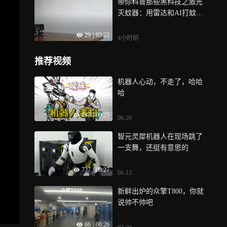
带你科普那些黑科技之激光
灭蚊器：用雷达和AI打蚊子
的技术有多
29
|
05:22
4小时前
推荐视频
机器人心动，不走了，哈哈
哈
287
|
00:25
06-20
智元灵犀机器人在现场跳了
一支舞，还挺有意思的
737
|
00:27
06-13
新鲜出炉的众擎T800，你就
说帅不帅吧
66
|
00:26