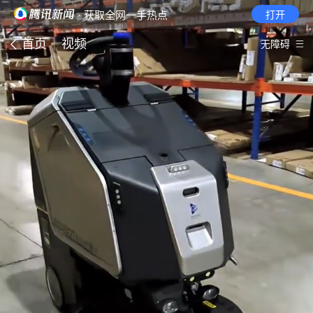
· 获取全网一手热点
打开
首页
视频
无障碍