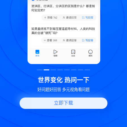
致
世界变化 热问一下
好问题好回答 多元视角看问题
立即下载