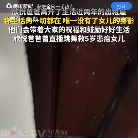
· 获取全网一手热点
打开
首页
视频
无障碍